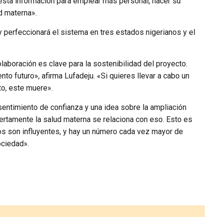
r esta información para emplear más personal, hacer su
d materna».
y perfeccionará el sistema en tres estados nigerianos y el
aboración es clave para la sostenibilidad del proyecto.
o futuro», afirma Lufadeju. «Si quieres llevar a cabo un
to, este muere».
n sentimiento de confianza y una idea sobre la ampliación
iertamente la salud materna se relaciona con eso. Esto es
ios son influyentes, y hay un número cada vez mayor de
ociedad».