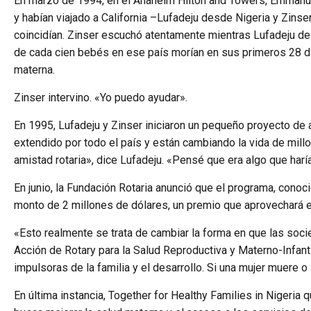
En marzo de 1994, en el Anaheim Hilton and Towers, Emmanue
y habían viajado a California –Lufadeju desde Nigeria y Zins
coincidían. Zinser escuchó atentamente mientras Lufadeju des
de cada cien bebés en ese país morían en sus primeros 28 días
materna.
Zinser intervino. «Yo puedo ayudar».
En 1995, Lufadeju y Zinser iniciaron un pequeño proyecto de a
extendido por todo el país y están cambiando la vida de millo
amistad rotaria», dice Lufadeju. «Pensé que era algo que harí
En junio, la Fundación Rotaria anunció que el programa, cono
monto de 2 millones de dólares, un premio que aprovechará el
«Esto realmente se trata de cambiar la forma en que las so
Acción de Rotary para la Salud Reproductiva y Materno-Infanti
impulsoras de la familia y el desarrollo. Si una mujer muere o
En última instancia, Together for Healthy Families in Nigeria 