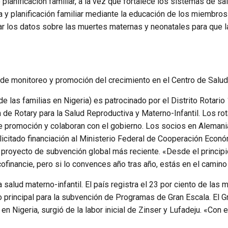
planificación familiar, a la vez que fortalece los sistemas de sal
a y planificación familiar mediante la educación de los miembros
rear los datos sobre las muertes maternas y neonatales para que
 de monitoreo y promoción del crecimiento en el Centro de Salud 
de las familias en Nigeria) es patrocinado por el Distrito Rotari
de Rotary para la Salud Reproductiva y Materno-Infantil. Los rot
 de promoción y colaboran con el gobierno. Los socios en Aleman
solicitado financiación al Ministerio Federal de Cooperación Econ
l proyecto de subvención global más reciente. «Desde el principi
financie, pero si lo convences año tras año, estás en el camino
la salud materno-infantil. El país registra el 23 por ciento de la
 principal para la subvención de Programas de Gran Escala. El G
en Nigeria, surgió de la labor inicial de Zinser y Lufadeju. «Con 