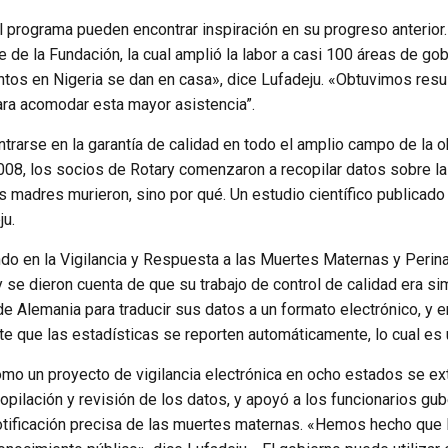
el programa pueden encontrar inspiración en su progreso anterio
 de la Fundación, la cual amplió la labor a casi 100 áreas de g
tos en Nigeria se dan en casa», dice Lufadeju. «Obtuvimos resul
para acomodar esta mayor asistencia”.
se en la garantía de calidad en todo el amplio campo de la obste
n 2008, los socios de Rotary comenzaron a recopilar datos sobre 
s madres murieron, sino por qué. Un estudio científico publicado
ju.
ndo en la Vigilancia y Respuesta a las Muertes Maternas y Peri
 se dieron cuenta de que su trabajo de control de calidad era sim
e Alemania para traducir sus datos a un formato electrónico, y en
te que las estadísticas se reporten automáticamente, lo cual es 
mo un proyecto de vigilancia electrónica en ocho estados se exte
ecopilación y revisión de los datos, y apoyó a los funcionarios g
notificación precisa de las muertes maternas. «Hemos hecho que