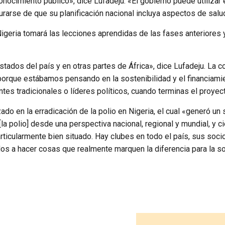
 conocimiento público», dice Lufadeju. «El gobierno puede utiliza
rarse de que su planificación nacional incluya aspectos de salu
Nigeria tomará las lecciones aprendidas de las fases anteriores 
os del país y en otras partes de África», dice Lufadeju. La col
orque estábamos pensando en la sostenibilidad y el financiamient
ntes tradicionales o líderes políticos, cuando terminas el proyec
zado en la erradicación de la polio en Nigeria, el cual «generó u
a polio] desde una perspectiva nacional, regional y mundial, y c
articularmente bien situado. Hay clubes en todo el país, sus soc
s a hacer cosas que realmente marquen la diferencia para la s