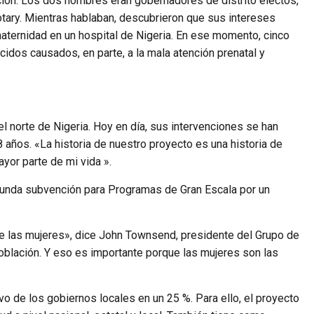
ión. Los dos hombres eran gobernadores de distrito electos,
otary. Mientras hablaban, descubrieron que sus intereses
maternidad en un hospital de Nigeria. En ese momento, cinco
idos causados, en parte, a la mala atención prenatal y
el norte de Nigeria. Hoy en día, sus intervenciones se han
 años. «La historia de nuestro proyecto es una historia de
yor parte de mi vida ».
segunda subvención para Programas de Gran Escala por un
e las mujeres», dice John Townsend, presidente del Grupo de
Población. Y eso es importante porque las mujeres son las
ivo de los gobiernos locales en un 25 %. Para ello, el proyecto