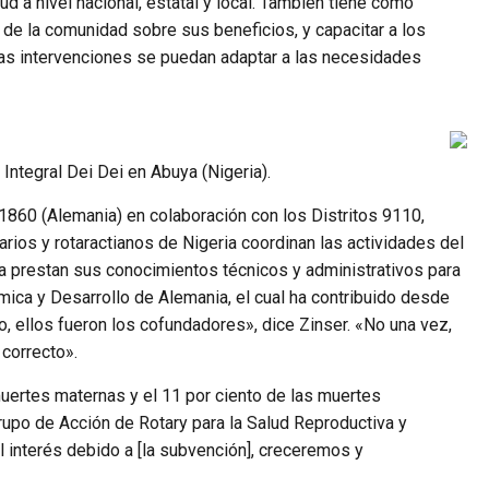
ud a nivel nacional, estatal y local. También tiene como
 de la comunidad sobre sus beneficios, y capacitar a los
 las intervenciones se puedan adaptar a las necesidades
Integral Dei Dei en Abuya (Nigeria).
o 1860 (Alemania) en colaboración con los Distritos 9110,
arios y rotaractianos de Nigeria coordinan las actividades del
ia prestan sus conocimientos técnicos y administrativos para
ómica y Desarrollo de Alemania, el cual ha contribuido desde
o, ellos fueron los cofundadores», dice Zinser. «No una vez,
 correcto».
s muertes maternas y el 11 por ciento de las muertes
rupo de Acción de Rotary para la Salud Reproductiva y
el interés debido a [la subvención], creceremos y