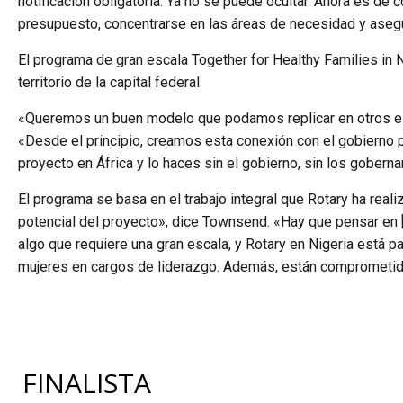
notificación obligatoria. Ya no se puede ocultar. Ahora es de
presupuesto, concentrarse en las áreas de necesidad y asegu
El programa de gran escala Together for Healthy Families in 
territorio de la capital federal.
«Queremos un buen modelo que podamos replicar en otros estad
«Desde el principio, creamos esta conexión con el gobierno p
proyecto en África y lo haces sin el gobierno, sin los goberna
El programa se basa en el trabajo integral que Rotary ha reali
potencial del proyecto», dice Townsend. «Hay que pensar en [l
algo que requiere una gran escala, y Rotary en Nigeria está p
mujeres en cargos de liderazgo. Además, están comprometido
FINALISTA