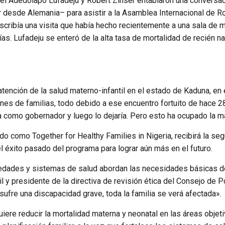
l Adedolapo Lufadeju y Robert Zinser entablaron una conversac
er desde Alemania– para asistir a la Asamblea Internacional de R
cribía una visita que había hecho recientemente a una sala de 
. Lufadeju se enteró de la alta tasa de mortalidad de recién nac
tención de la salud materno-infantil en el estado de Kaduna, en 
nes de familias, todo debido a ese encuentro fortuito de hace 28
a como gobernador y luego lo dejaría. Pero esto ha ocupado la ma
cido como Together for Healthy Families in Nigeria, recibirá la 
 éxito pasado del programa para lograr aún más en el futuro.
ciedades y sistemas de salud abordan las necesidades básicas d
l y presidente de la directiva de revisión ética del Consejo de 
 sufre una discapacidad grave, toda la familia se verá afectada».
quiere reducir la mortalidad materna y neonatal en las áreas objet