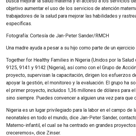
busca mejorar la salud materna y el acceso a los servicios de 
objetivo aumentar el uso de los servicios de atención matern
trabajadores de la salud para mejorar las habilidades y rast
específicas.
Fotografía: Cortesía de Jan-Peter Sander/RMCH
Una madre ayuda a pesar a su hijo como parte de un ejercicio
Together for Healthy Families in Nigeria (Unidos por la Salud 
9125, 9141 y 9142 (Nigeria), así como con el Grupo de Acción 
proyecto, supervisan la capacitación, dirigen los esfuerzos
apoyar la gestión, el monitoreo y la evaluación. El grupo ha 
el primer proyecto, incluidos 1,36 millones de dólares para e
sino siempre. Puedes convencer a alguien una vez para que co
Nigeria es un lugar privilegiado para la labor en el campo de 
neonatales en todo el mundo, dice Jan-Peter Sander, contacto
Materno-infantil, el cual se ha centrado en grandes proyectos 
creceremos», dice Zinser.