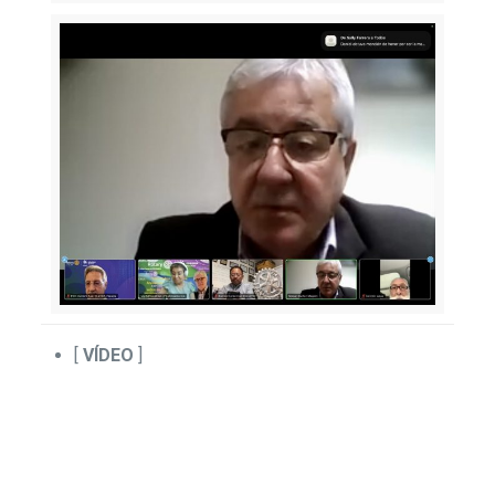
[
VÍDEO
]