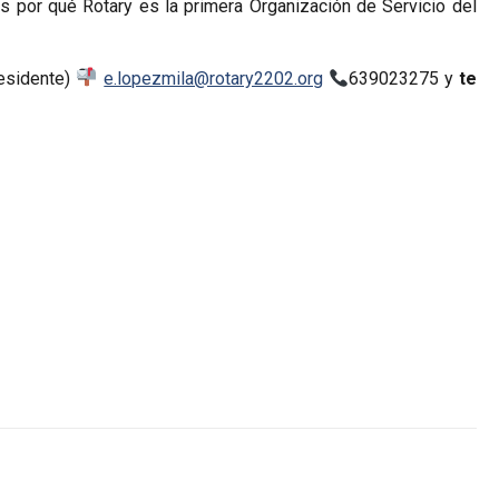
 por qué Rotary es la primera Organización de Servicio del
residente)
e.lopezmila@rotary2202.org
639023275 y
te