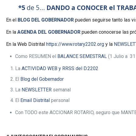
*5
de 5...
DANDO a CONOCER el TRABA
En el
BLOG DEL GOBERNADOR
pueden seguirse tanto las vi
En la
AGENDA DEL GOBERNADOR
pueden conocerse las próx
En la Web Distrital
https://www.rotary2202.org
y la
NEWSLET
Como RESUMEN el
BALANCE SEMESTRAL
(1 Julio a 3
La
ACTIVIDAD WEB y RRSS del D.2202
El
Blog del Gobernador
La
NEWSLETTER
semanal
El
Email Distrital
personal
Con TODO este ACCIONAR ROTARIO, seguro que MANT