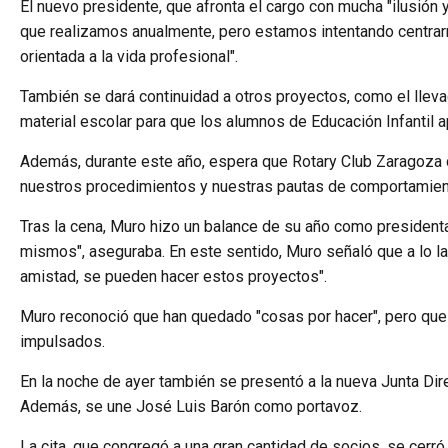
El nuevo presidente, que afronta el cargo con mucha "ilusión
que realizamos anualmente, pero estamos intentando centrarno
orientada a la vida profesional".
También se dará continuidad a otros proyectos, como el lleva
material escolar para que los alumnos de Educación Infantil 
Además, durante este año, espera que Rotary Club Zaragoza c
nuestros procedimientos y nuestras pautas de comportamiento
Tras la cena, Muro hizo un balance de su año como presidenta,
mismos", aseguraba. En este sentido, Muro señaló que a lo l
amistad, se pueden hacer estos proyectos".
Muro reconoció que han quedado "cosas por hacer", pero que e
impulsados.
En la noche de ayer también se presentó a la nueva Junta Dir
Además, se une José Luis Barón como portavoz.
La cita, que congregó a una gran cantidad de socios, se cerró