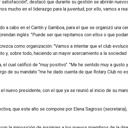
 y satisfacción", destacó que durante su gestión se abrirán nue
s mucho en el liderazgo para la juventud; por ello, vamos a real
do a cabo en el Cantín y Gamboa, para el que se organizó una ce
aprendan inglés. "Puede ser que repitamos con ellos o que podam
rezca como organización. "Vamos a intentar que el club evolucio
 y, sobre todo, haciendo un mayor acercamiento a la sociedad d
 el cual calificó de "muy positivo". "Me he sentido muy a gusto y
argo de su mandato "me he dado cuenta de que Rotary Club no es
l nuevo presidente, con el que ya se reunió al inicio de su mand
ectiva, que este año se compone por Elena Sagroso (secretaria),
 con la imposición de insignias a los nuevos miembros de la dire