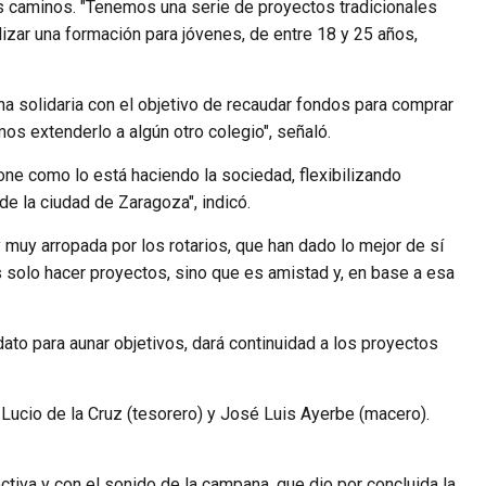
vos caminos. "Tenemos una serie de proyectos tradicionales
izar una formación para jóvenes, de entre 18 y 25 años,
na solidaria con el objetivo de recaudar fondos para comprar
os extenderlo a algún otro colegio", señaló.
ne como lo está haciendo la sociedad, flexibilizando
e la ciudad de Zaragoza", indicó.
 muy arropada por los rotarios, que han dado lo mejor de sí
 solo hacer proyectos, sino que es amistad y, en base a esa
ato para aunar objetivos, dará continuidad a los proyectos
 Lucio de la Cruz (tesorero) y José Luis Ayerbe (macero).
ctiva y con el sonido de la campana, que dio por concluida la