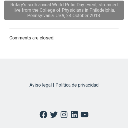
Rotary’s sixth annual World Polio Day event, streamed
live from the College of Physicians in Philadelphia,
Pennsylvania, USA, 24 October 2018.
Comments are closed.
Aviso legal | Política de privacidad
Facebook
Twitter
Instagram
LinkedIn
YouTube