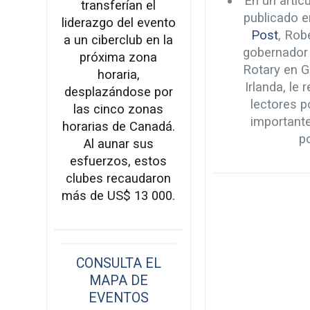
En un artíc
transferían el
publicado e
liderazgo del evento
Post
, Rob
a un ciberclub en la
gobernador 
próxima zona
Rotary en G
horaria,
Irlanda, le 
desplazándose por
lectores p
las cinco zonas
importante
horarias de Canadá.
po
Al aunar sus
esfuerzos, estos
clubes recaudaron
más de US$ 13 000.
CONSULTA EL
MAPA DE
EVENTOS