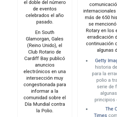
el doble del número
comunicació
de eventos
internacionales
celebrados el año
más de 650 hi
pasado.
se mencionó 
Rotary en los 
En South
erradicación d
Glamorgan, Gales
continuación
(Reino Unido), el
algunas d
Club Rotario de
Cardiff Bay publicó
Getty Ima
anuncios
historia de
electrónicos en una
para la erra
intersección muy
polio a t
congestionada para
serie de 
informar a la
algunas
comunidad sobre el
principios 
Día Mundial contra
The 
la Polio.
Times
com