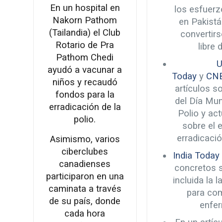
En un hospital en
los esfuerz
Nakorn Pathom
en Pakistá
(Tailandia) el Club
convertirs
Rotario de Pra
libre 
Pathom Chedi
ayudó a vacunar a
Today
y
CN
niños y recaudó
artículos s
fondos para la
del Día Mun
erradicación de la
Polio y ac
polio.
sobre el 
erradicació
Asimismo, varios
ciberclubes
India Today
canadienses
concretos s
participaron en una
incluida la 
caminata a través
para com
de su país, donde
enfe
cada hora