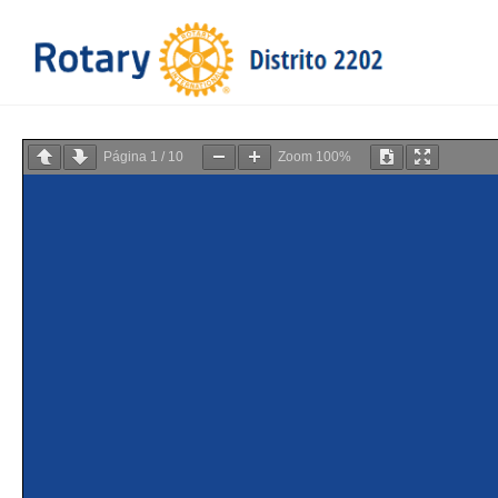
Página
1
/
10
Zoom
100%