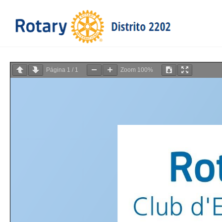
Página
1
/
1
Zoom
100%