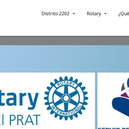
Distrito 2202
Rotary
¿Qué