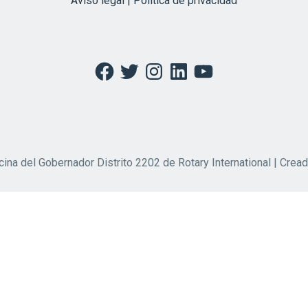
Aviso legal | Política de privacidad
Facebook
Twitter
Instagram
LinkedIn
YouTube
cina del Gobernador Distrito 2202 de Rotary International | Crea