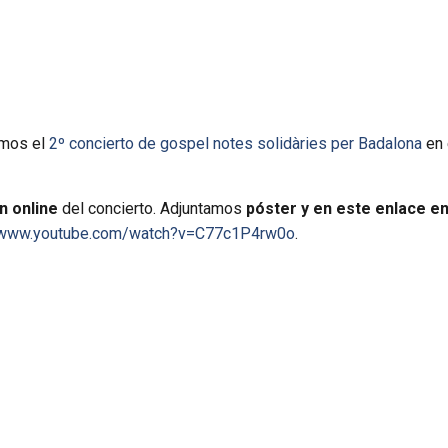
amos el
2º concierto de gospel notes solidàries per Badalona
en 
ón online
del concierto. Adjuntamos
póster y en este enlace e
//www.youtube.com/watch?v=C77c1P4rw0o
.